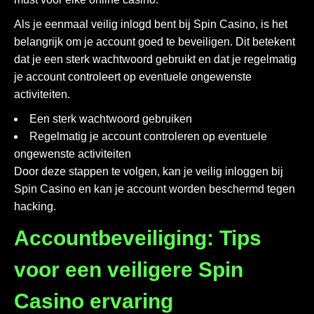
Als je eenmaal veilig inlogd bent bij Spin Casino, is het
belangrijk om je account goed te beveiligen. Dit betekent
dat je een sterk wachtwoord gebruikt en dat je regelmatig
je account controleert op eventuele ongewenste
activiteiten.
Een sterk wachtwoord gebruiken
Regelmatig je account controleren op eventuele
ongewenste activiteiten
Door deze stappen te volgen, kan je veilig inloggen bij
Spin Casino en kan je account worden beschermd tegen
hacking.
Accountbeveiliging: Tips
voor een veiligere Spin
Casino ervaring