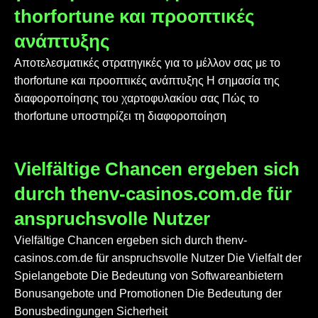
thorfortune και προοπτικές
ανάπτυξης
Αποτελεσματικές στρατηγικές για το μέλλον σας με το
thorfortune και προοπτικές ανάπτυξης Η σημασία της
διαφοροποίησης του χαρτοφυλακίου σας Πώς το
thorfortune υποστηρίζει τη διαφοροποίηση
Vielfältige Chancen ergeben sich
durch thenv-casinos.com.de für
anspruchsvolle Nutzer
Vielfältige Chancen ergeben sich durch thenv-
casinos.com.de für anspruchsvolle Nutzer Die Vielfalt der
Spielangebote Die Bedeutung von Softwareanbietern
Bonusangebote und Promotionen Die Bedeutung der
Bonusbedingungen Sicherheit