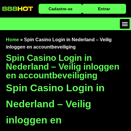
Cadastre-se
Entrar
Baix
Caça
Cassi
Home
»
Spin Casino Login in Nederland – Veilig
inloggen en accountbeveiliging
Spin Casino Login in
Nederland – Veilig inloggen
en accountbeveiliging
Spin Casino Login in
Nederland – Veilig
inloggen en