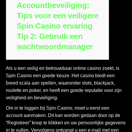
Accountbeveiliging:
Tips voor een veiligere
Spin Casino ervaring
Tip 2: Gebruik een
wachtwoordmanager
Als u een veilig en betrouwbaar online casino zoekt, is
Spin Casino een goede keuze. Het casino biedt een
breed scala aan spellen, waaronder slots, blackjack,
roulette en poker, en heeft een goede reputatie voor zijn
veiligheid en beveiliging.
Om in te loggen bij Spin Casino, moet u eerst een
account aanmaken. Dit kan worden gedaan door op de
“Registreer” knop te klikken en uw persoonlijke gegevens
in te vullen. Vervolgens ontvangt u een e-mail met een