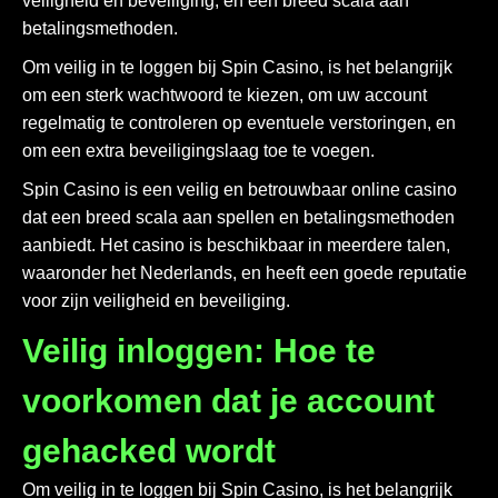
veiligheid en beveiliging, en een breed scala aan
betalingsmethoden.
Om veilig in te loggen bij Spin Casino, is het belangrijk
om een sterk wachtwoord te kiezen, om uw account
regelmatig te controleren op eventuele verstoringen, en
om een extra beveiligingslaag toe te voegen.
Spin Casino is een veilig en betrouwbaar online casino
dat een breed scala aan spellen en betalingsmethoden
aanbiedt. Het casino is beschikbaar in meerdere talen,
waaronder het Nederlands, en heeft een goede reputatie
voor zijn veiligheid en beveiliging.
Veilig inloggen: Hoe te
voorkomen dat je account
gehacked wordt
Om veilig in te loggen bij Spin Casino, is het belangrijk