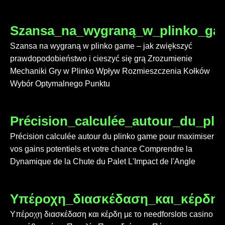
Szansa_na_wygraną_w_plinko_gam
Szansa na wygraną w plinko game – jak zwiększyć
prawdopodobieństwo i cieszyć się grą Zrozumienie
Mechaniki Gry w Plinko Wpływ Rozmieszczenia Kołków
Wybór Optymalnego Punktu
Précision_calculée_autour_du_pl
Précision calculée autour du plinko game pour maximiser
vos gains potentiels et votre chance Comprendre la
Dynamique de la Chute du Palet L'Impact de l'Angle
Υπέροχη_διασκέδαση_και_κέρδη_μ
Υπέροχη διασκέδαση και κέρδη με το needforslots casino