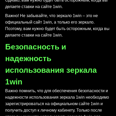
Однако, вам нужно будет быть осторожным, когда вы
делаете ставки на сайте 1win.
Важно! Не забывайте, что зеркало 1win – это не
официальный сайт 1win, а только его зеркало.
Поэтому, вам нужно будет быть осторожным, когда вы
делаете ставки на сайте 1win.
Безопасность и
надежность
использования зеркала
1win
Важно помнить, что для обеспечения безопасности и
надежности использования зеркала 1win необходимо
зарегистрироваться на официальном сайте 1win и
получить доступ к личному кабинету. Только после