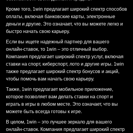
Кроме того, 1win предлагает широкий спектр способов
оплаты, включая банковские карты, электронные
деньги и другие. Это означает, что вы можете легко и
быстро начать свою карьеру.
Если вы ищете надежный партнер для вашего
онлайн-ставок, то 1win – это отличный выбор.
Компания предлагает широкий спектр услуг, включая
ставки на спорт, киберспорт, лото и другие игры. 1win
также предлагает широкий спектр бонусов и акций,
чтобы помочь вам начать свою карьеру.
Также, 1win предлагает мобильное приложение,
которое позволяет вам делать ставки на спорт и
играть в игры в любом месте. Это означает, что вы
можете быть всегда готовы к игре.
В целом, 1win – это лучшее зеркало для вашего
онлайн-ставок. Компания предлагает широкий спектр