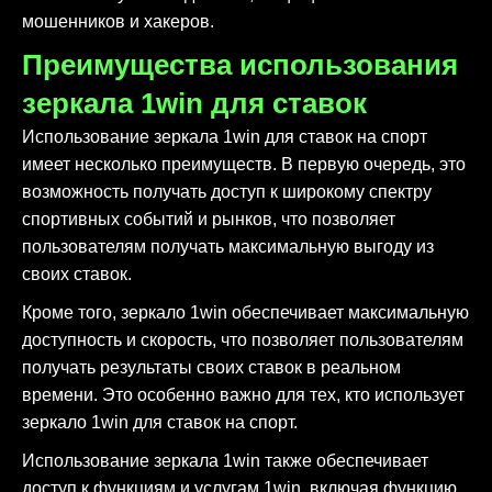
мошенников и хакеров.
Преимущества использования
зеркала 1win для ставок
Использование зеркала 1win для ставок на спорт
имеет несколько преимуществ. В первую очередь, это
возможность получать доступ к широкому спектру
спортивных событий и рынков, что позволяет
пользователям получать максимальную выгоду из
своих ставок.
Кроме того, зеркало 1win обеспечивает максимальную
доступность и скорость, что позволяет пользователям
получать результаты своих ставок в реальном
времени. Это особенно важно для тех, кто использует
зеркало 1win для ставок на спорт.
Использование зеркала 1win также обеспечивает
доступ к функциям и услугам 1win, включая функцию