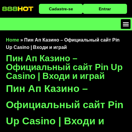
Cadastre-se
Entrar
Baix
Caça
Cassi
Home
»
Пин Ап Казино – Официальный сайт Pin
Up Casino | Входи и играй
Пин Ап Казино –
Официальный сайт Pin Up
Casino | Входи и играй
Пин Ап Казино –
Официальный сайт Pin
Up Casino | Входи и