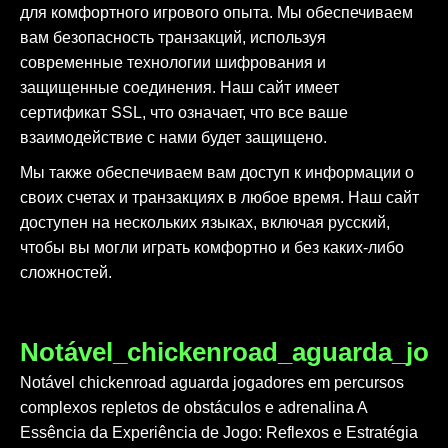
для комфортного игрового опыта. Мы обеспечиваем
вам безопасность транзакций, используя
современные технологии шифрования и
защищенные соединения. Наш сайт имеет
сертификат SSL, что означает, что все ваше
взаимодействие с нами будет защищено.
Мы также обеспечиваем вам доступ к информации о
своих счетах и транзакциях в любое время. Наш сайт
доступен на нескольких языках, включая русский,
чтобы вы могли играть комфортно и без каких-либо
сложностей.
Notável_chickenroad_aguarda_jo
Notável chickenroad aguarda jogadores em percursos
complexos repletos de obstáculos e adrenalina A
Essência da Experiência de Jogo: Reflexos e Estratégia