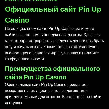
Официальный сайт Pin Up
Casino
На официальном сайте Pin Up Casino вы можете
найти все, что вам нужно для начала игры. Здесь вы
можете зарегистрироваться, сделать депозит, выбрать
игру и начать играть. Кроме того, на сайте доступны
информация о правилах игры, условиях и политике
конфиденциальности.
Преимущества официального
сайта Pin Up Casino
Официальный сайт Pin Up Casino предлагает
несколько преимуществ, которые делают его
привлекательным для игроков. В частности, на сайте
доступны: